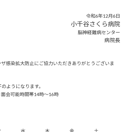
令和6年12月6日
小千谷さくら病院
脳神経難病センター
病院長
ンザ感染拡大防止にご協力いただきありがとうございま
下のようになります。
会可能時間帯14時～16時
火
水
木
金
土