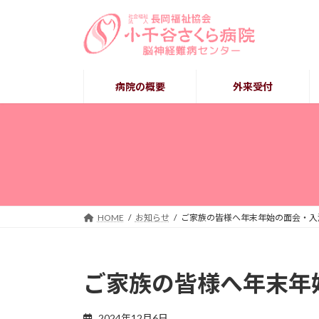
コ
ナ
ン
ビ
テ
ゲ
ン
ー
ツ
シ
病院の概要
外来受付
へ
ョ
ス
ン
キ
に
ッ
移
プ
動
HOME
お知らせ
ご家族の皆様へ年末年始の面会・入
ご家族の皆様へ年末年
2024年12月6日